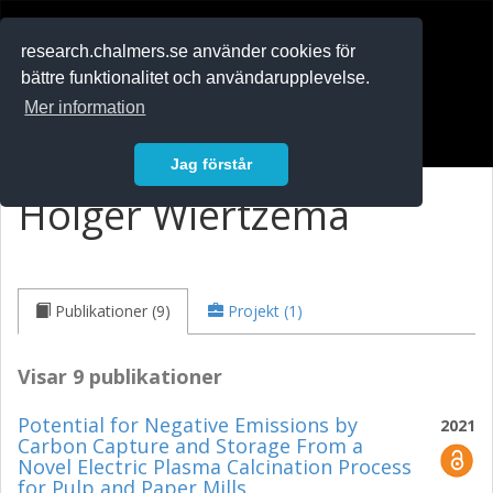
RESEARCH
.chalmers.se
research.chalmers.se använder cookies för
bättre funktionalitet och användarupplevelse.
In English
Mer information
Logga in
Jag förstår
Holger Wiertzema
Publikationer (9)
Projekt (1)
Visar 9 publikationer
Potential for Negative Emissions by
2021
Carbon Capture and Storage From a
Novel Electric Plasma Calcination Process
for Pulp and Paper Mills