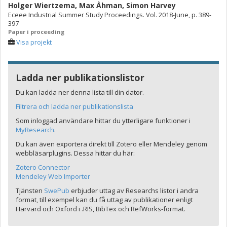
Holger Wiertzema
,
Max Åhman
,
Simon Harvey
Eceee Industrial Summer Study Proceedings. Vol. 2018-June, p. 389-
397
Paper i proceeding
Visa projekt
Ladda ner publikationslistor
Du kan ladda ner denna lista till din dator.
Filtrera och ladda ner publikationslista
Som inloggad användare hittar du ytterligare funktioner i
MyResearch
.
Du kan även exportera direkt till Zotero eller Mendeley genom
webbläsarplugins. Dessa hittar du här:
Zotero Connector
Mendeley Web Importer
Tjänsten
SwePub
erbjuder uttag av Researchs listor i andra
format, till exempel kan du få uttag av publikationer enligt
Harvard och Oxford i .RIS, BibTex och RefWorks-format.