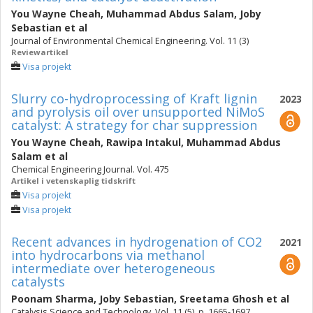
You Wayne Cheah
,
Muhammad Abdus Salam
,
Joby
Sebastian
et al
Journal of Environmental Chemical Engineering. Vol. 11 (3)
Reviewartikel
Visa projekt
Slurry co-hydroprocessing of Kraft lignin
2023
and pyrolysis oil over unsupported NiMoS
catalyst: A strategy for char suppression
You Wayne Cheah
,
Rawipa Intakul
,
Muhammad Abdus
Salam
et al
Chemical Engineering Journal. Vol. 475
Artikel i vetenskaplig tidskrift
Visa projekt
Visa projekt
Recent advances in hydrogenation of CO2
2021
into hydrocarbons via methanol
intermediate over heterogeneous
catalysts
Poonam Sharma
,
Joby Sebastian
,
Sreetama Ghosh
et al
Catalysis Science and Technology. Vol. 11 (5), p. 1665-1697