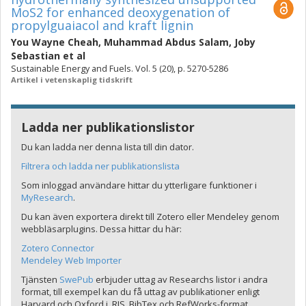
MoS2 for enhanced deoxygenation of
propylguaiacol and kraft lignin
You Wayne Cheah
,
Muhammad Abdus Salam
,
Joby
Sebastian
et al
Sustainable Energy and Fuels. Vol. 5 (20), p. 5270-5286
Artikel i vetenskaplig tidskrift
Ladda ner publikationslistor
Du kan ladda ner denna lista till din dator.
Filtrera och ladda ner publikationslista
Som inloggad användare hittar du ytterligare funktioner i
MyResearch
.
Du kan även exportera direkt till Zotero eller Mendeley genom
webbläsarplugins. Dessa hittar du här:
Zotero Connector
Mendeley Web Importer
Tjänsten
SwePub
erbjuder uttag av Researchs listor i andra
format, till exempel kan du få uttag av publikationer enligt
Harvard och Oxford i .RIS, BibTex och RefWorks-format.