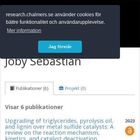
RESEARCH
.chalmers.se
research.chalmers.se använder cookies för
bättre funktionalitet och användarupplevelse.
In English
Mer information
Logga in
Jag förstår
Joby Sebastian
Publikationer (6)
Projekt (0)
Visar 6 publikationer
Upgrading of triglycerides, pyrolysis oil,
2023
and lignin over metal sulfide catalysts: A
review on the reaction mechanism,
kinetics, and catalyst deactivation