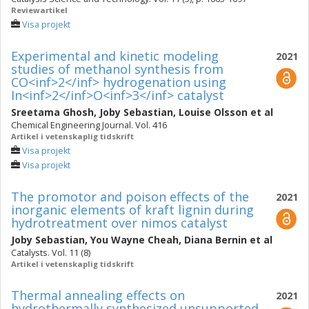
Reviewartikel
Visa projekt
Experimental and kinetic modeling
2021
studies of methanol synthesis from
CO<inf>2</inf> hydrogenation using
In<inf>2</inf>O<inf>3</inf> catalyst
Sreetama Ghosh
,
Joby Sebastian
,
Louise Olsson
et al
Chemical Engineering Journal. Vol. 416
Artikel i vetenskaplig tidskrift
Visa projekt
Visa projekt
The promotor and poison effects of the
2021
inorganic elements of kraft lignin during
hydrotreatment over nimos catalyst
Joby Sebastian
,
You Wayne Cheah
,
Diana Bernin
et al
Catalysts. Vol. 11 (8)
Artikel i vetenskaplig tidskrift
Thermal annealing effects on
2021
hydrothermally synthesized unsupported