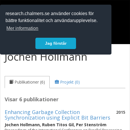
RESEARCH
.chalmers.se
research.chalmers.se använder cookies för
bättre funktionalitet och användarupplevelse.
In English
Mer information
Logga in
Jag förstår
Jochen Hollmann
Publikationer (6)
Projekt (0)
Visar 6 publikationer
Enhancing Garbage Collection
2015
Synchronization using Explicit Bit Barriers
Jochen Hollmann
,
Ruben Titos Gil
,
Per Stenström