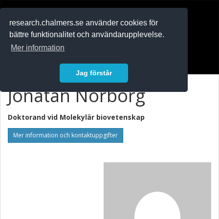
RESEARCH
.chalmers.se
research.chalmers.se använder cookies för
bättre funktionalitet och användarupplevelse.
In English
Mer information
Logga in
Jag förstår
Jonatan Norborg
Doktorand vid
Molekylär biovetenskap
Mer information och kontaktuppgifter