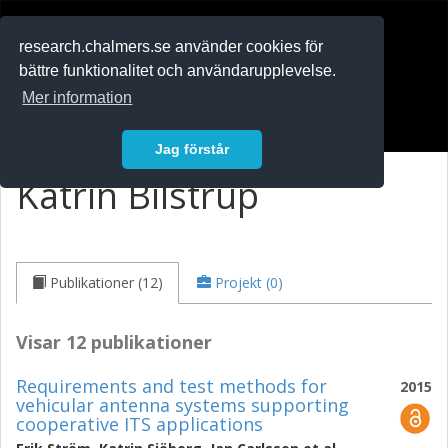
RESEARCH
.chalmers.se
research.chalmers.se använder cookies för
bättre funktionalitet och användarupplevelse.
In English
Mer information
Logga in
Jag förstår
Katrin Bilstrup
Publikationer (12)
Projekt (0)
Visar 12 publikationer
Requirements and test methods for
2015
vehicular antenna systems supporting
cooperative ITS applications