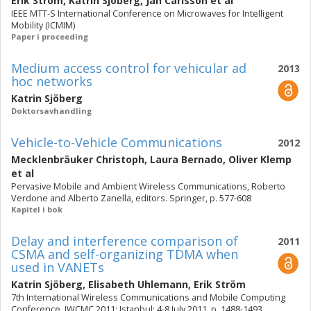
Erik Ström
,
Katrin Sjöberg
,
Jan Carlsson
et al
IEEE MTT-S International Conference on Microwaves for Intelligent
Mobility (ICMIM)
Paper i proceeding
Medium access control for vehicular ad
2013
hoc networks
Katrin Sjöberg
Doktorsavhandling
Vehicle-to-Vehicle Communications
2012
Mecklenbräuker Christoph
,
Laura Bernado
,
Oliver Klemp
et al
Pervasive Mobile and Ambient Wireless Communications, Roberto
Verdone and Alberto Zanella, editors. Springer, p. 577-608
Kapitel i bok
Delay and interference comparison of
2011
CSMA and self-organizing TDMA when
used in VANETs
Katrin Sjöberg
,
Elisabeth Uhlemann
,
Erik Ström
7th International Wireless Communications and Mobile Computing
Conference, IWCMC 2011; Istanbul; 4-8 July 2011, p. 1488-1493