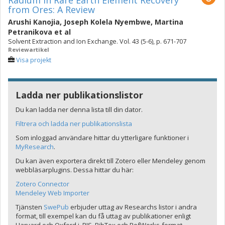
Radium in Rare Earth Element Recovery
from Ores: A Review
Arushi Kanojia
,
Joseph Kolela Nyembwe
,
Martina
Petranikova
et al
Solvent Extraction and Ion Exchange. Vol. 43 (5-6), p. 671-707
Reviewartikel
Visa projekt
Ladda ner publikationslistor
Du kan ladda ner denna lista till din dator.
Filtrera och ladda ner publikationslista
Som inloggad användare hittar du ytterligare funktioner i
MyResearch
.
Du kan även exportera direkt till Zotero eller Mendeley genom
webbläsarplugins. Dessa hittar du här:
Zotero Connector
Mendeley Web Importer
Tjänsten
SwePub
erbjuder uttag av Researchs listor i andra
format, till exempel kan du få uttag av publikationer enligt