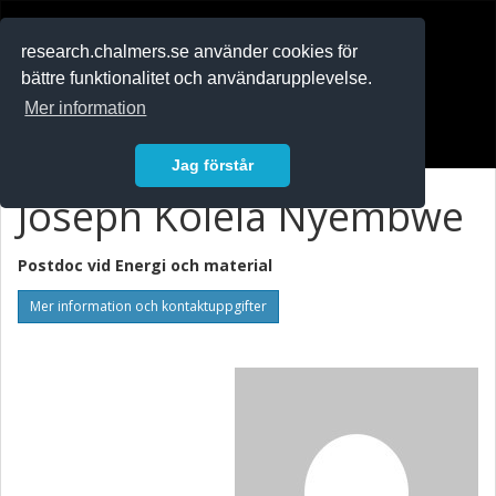
RESEARCH
.chalmers.se
research.chalmers.se använder cookies för
bättre funktionalitet och användarupplevelse.
In English
Mer information
Logga in
Jag förstår
Joseph Kolela Nyembwe
Postdoc vid
Energi och material
Mer information och kontaktuppgifter