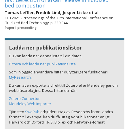
fast detection of alkali release in fluidized
bed combustion
Tomas Leffler
,
Fredrik Lind
,
Jesper Liske
et al
CFB 2021 - Proceedings of the 13th International Conference on
Fluidized Bed Technology, p. 339-344
Paper i proceeding
Ladda ner publikationslistor
Du kan ladda ner denna lista till din dator.
Filtrera och ladda ner publikationslista
Som inloggad användare hittar du ytterligare funktioner i
MyResearch
.
Du kan även exportera direkt till Zotero eller Mendeley genom
webbläsarplugins. Dessa hittar du här:
Zotero Connector
Mendeley Web Importer
Tjänsten
SwePub
erbjuder uttag av Researchs listor i andra
format, till exempel kan du få uttag av publikationer enligt
Harvard och Oxford i .RIS, BibTex och RefWorks-format.