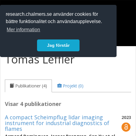
RESEARCH
.chalmers.se
research.chalmers.se använder cookies för
bättre funktionalitet och användarupplevelse.
In English
Mer information
Logga in
Jag förstår
Tomas Leffler
Publikationer (4)
Projekt (0)
Visar 4 publikationer
A compact Scheimpflug lidar imaging
2023
instrument for industrial diagnostics of
flames