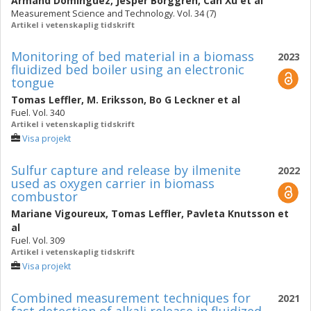
Armand Dominguez
,
Jesper Borggren
,
Can Xu
et al
Measurement Science and Technology. Vol. 34 (7)
Artikel i vetenskaplig tidskrift
Monitoring of bed material in a biomass
2023
fluidized bed boiler using an electronic
tongue
Tomas Leffler
,
M. Eriksson
,
Bo G Leckner
et al
Fuel. Vol. 340
Artikel i vetenskaplig tidskrift
Visa projekt
Sulfur capture and release by ilmenite
2022
used as oxygen carrier in biomass
combustor
Mariane Vigoureux
,
Tomas Leffler
,
Pavleta Knutsson
et
al
Fuel. Vol. 309
Artikel i vetenskaplig tidskrift
Visa projekt
Combined measurement techniques for
2021