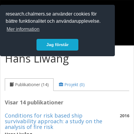
RESEARCH
.chalmers.se
research.chalmers.se använder cookies för
bättre funktionalitet och användarupplevelse.
In English
Mer information
Logga in
Jag förstår
Hans Liwång
Publikationer (14)
Projekt (0)
Visar 14 publikationer
Conditions for risk based ship
2016
survivability approach: a study on the
analysis of fire risk