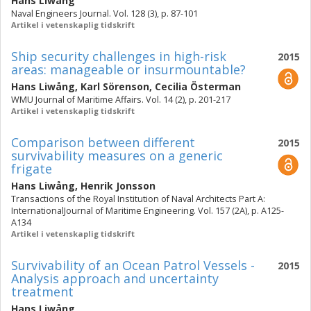
Hans Liwång
Naval Engineers Journal. Vol. 128 (3), p. 87-101
Artikel i vetenskaplig tidskrift
Ship security challenges in high-risk
2015
areas: manageable or insurmountable?
Hans Liwång
,
Karl Sörenson
,
Cecilia Österman
WMU Journal of Maritime Affairs. Vol. 14 (2), p. 201-217
Artikel i vetenskaplig tidskrift
Comparison between different
2015
survivability measures on a generic
frigate
Hans Liwång
,
Henrik Jonsson
Transactions of the Royal Institution of Naval Architects Part A:
InternationalJournal of Maritime Engineering. Vol. 157 (2A), p. A125-
A134
Artikel i vetenskaplig tidskrift
Survivability of an Ocean Patrol Vessels -
2015
Analysis approach and uncertainty
treatment
Hans Liwång