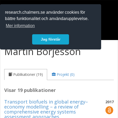
RESEARCH
.chalmers.se
research.chalmers.se använder cookies för
bättre funktionalitet och användarupplevelse.
In English
Mer information
Logga in
Jag förstår
Martin Börjesson
Publikationer (19)
Projekt (0)
Visar 19 publikationer
Transport biofuels in global energy–
2017
economy modelling – a review of
comprehensive energy systems
assessment approaches