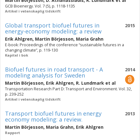
Martin Börjesson
,
D. Athanassiadis
,
R. Lundmark
et al
GCB Bioenergy. Vol. 7 (5), p. 1118-1135
Artikel i vetenskaplig tidskrift
Global transport biofuel futures in
2015
energy-economy modeling: a review
Erik Ahlgren
,
Martin Börjesson
,
Maria Grahn
E-book: Proceedings of the conference “sustainable futures in a
changing climate”, p. 119-130
Kapitel i bok
Biofuel futures in road transport - A
2014
modeling analysis for Sweden
Martin Börjesson
,
Erik Ahlgren
,
R. Lundmark
et al
Transportation Research Part D: Transport and Environment. Vol. 32,
p. 239-252
Artikel i vetenskaplig tidskrift
Transport biofuel futures in energy
2013
economy modeling: a review.
Martin Börjesson
,
Maria Grahn
,
Erik Ahlgren
Rapport