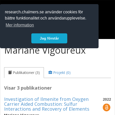
RESEARCH
.chalmers.se
research.chalmers.se använder cookies för
bättre funktionalitet och användarupplevelse.
In English
Mer information
Logga in
Jag förstår
Mariane Vigoureux
Publikationer (3)
Projekt (0)
Visar 3 publikationer
Investigation of Ilmenite from Oxygen
2022
Carrier Aided Combustion: Sulfur
Interactions and Recovery of Elements