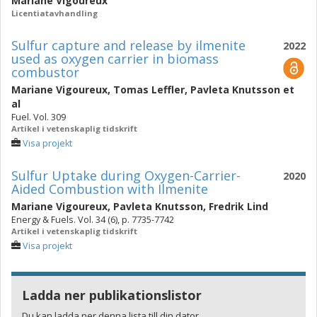
Mariane Vigoureux
Licentiatavhandling
Sulfur capture and release by ilmenite
2022
used as oxygen carrier in biomass
combustor
Mariane Vigoureux
,
Tomas Leffler
,
Pavleta Knutsson
et
al
Fuel. Vol. 309
Artikel i vetenskaplig tidskrift
Visa projekt
Sulfur Uptake during Oxygen-Carrier-
2020
Aided Combustion with Ilmenite
Mariane Vigoureux
,
Pavleta Knutsson
,
Fredrik Lind
Energy & Fuels. Vol. 34 (6), p. 7735-7742
Artikel i vetenskaplig tidskrift
Visa projekt
Ladda ner publikationslistor
Du kan ladda ner denna lista till din dator.