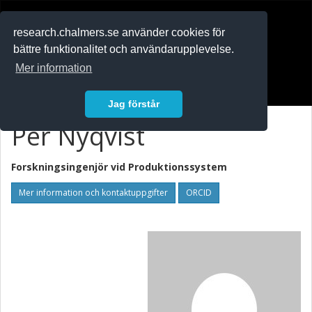
RESEARCH
.chalmers.se
research.chalmers.se använder cookies för
bättre funktionalitet och användarupplevelse.
In English
Mer information
Logga in
Jag förstår
Per Nyqvist
Forskningsingenjör vid
Produktionssystem
Mer information och kontaktuppgifter
ORCID