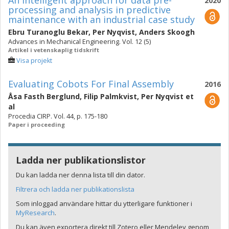
An intelligent approach for data pre-
2020
processing and analysis in predictive
maintenance with an industrial case study
Ebru Turanoglu Bekar
,
Per Nyqvist
,
Anders Skoogh
Advances in Mechanical Engineering. Vol. 12 (5)
Artikel i vetenskaplig tidskrift
Visa projekt
Evaluating Cobots For Final Assembly
2016
Åsa Fasth Berglund
,
Filip Palmkvist
,
Per Nyqvist
et
al
Procedia CIRP. Vol. 44, p. 175-180
Paper i proceeding
Ladda ner publikationslistor
Du kan ladda ner denna lista till din dator.
Filtrera och ladda ner publikationslista
Som inloggad användare hittar du ytterligare funktioner i
MyResearch
.
Du kan även exportera direkt till Zotero eller Mendeley genom