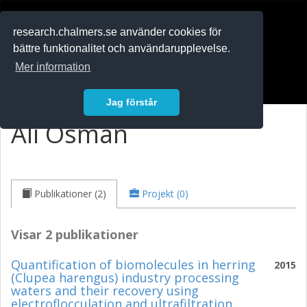
RESEARCH
.chalmers.se
research.chalmers.se använder cookies för
bättre funktionalitet och användarupplevelse.
In English
Mer information
Logga in
Jag förstår
Ali Osman
Publikationer (2)
Projekt (0)
Visar 2 publikationer
Quantification of biomolecules in herring
2015
(Clupea harengus) industry processing
waters and their recovery using
electroflocculation and ultrafiltration