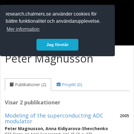
RESEARCH
.chalmers.se
research.chalmers.se använder cookies för
bättre funktionalitet och användarupplevelse.
In English
Mer information
Logga in
Jag förstår
Peter Magnusson
Publikationer (2)
Projekt (0)
Visar 2 publikationer
Modeling of the superconducting ADC
2005
modulator
Peter Magnusson
,
Anna Kidiyarova-Shevchenko