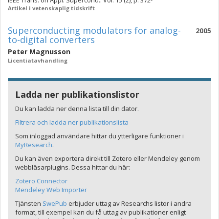
IEEE Trans. on Appl. Supercond.. Vol. 15 (2), p. 372-
Artikel i vetenskaplig tidskrift
Superconducting modulators for analog-
2005
to-digital converters
Peter Magnusson
Licentiatavhandling
Ladda ner publikationslistor
Du kan ladda ner denna lista till din dator.
Filtrera och ladda ner publikationslista
Som inloggad användare hittar du ytterligare funktioner i
MyResearch
.
Du kan även exportera direkt till Zotero eller Mendeley genom
webbläsarplugins. Dessa hittar du här:
Zotero Connector
Mendeley Web Importer
Tjänsten
SwePub
erbjuder uttag av Researchs listor i andra
format, till exempel kan du få uttag av publikationer enligt