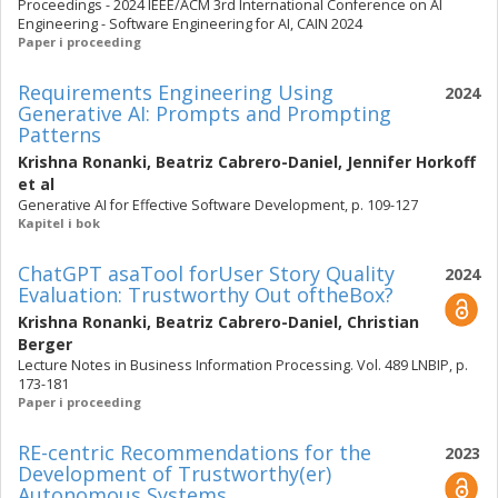
Proceedings - 2024 IEEE/ACM 3rd International Conference on AI
Engineering - Software Engineering for AI, CAIN 2024
Paper i proceeding
Requirements Engineering Using
2024
Generative AI: Prompts and Prompting
Patterns
Krishna Ronanki
,
Beatriz Cabrero-Daniel
,
Jennifer Horkoff
et al
Generative AI for Effective Software Development, p. 109-127
Kapitel i bok
ChatGPT asaTool forUser Story Quality
2024
Evaluation: Trustworthy Out oftheBox?
Krishna Ronanki
,
Beatriz Cabrero-Daniel
,
Christian
Berger
Lecture Notes in Business Information Processing. Vol. 489 LNBIP, p.
173-181
Paper i proceeding
RE-centric Recommendations for the
2023
Development of Trustworthy(er)
Autonomous Systems