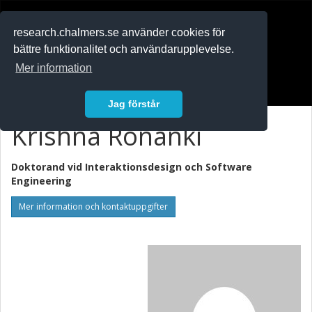
RESEARCH
.chalmers.se
research.chalmers.se använder cookies för
bättre funktionalitet och användarupplevelse.
In English
Mer information
Logga in
Jag förstår
Krishna Ronanki
Doktorand vid
Interaktionsdesign och Software
Engineering
Mer information och kontaktuppgifter