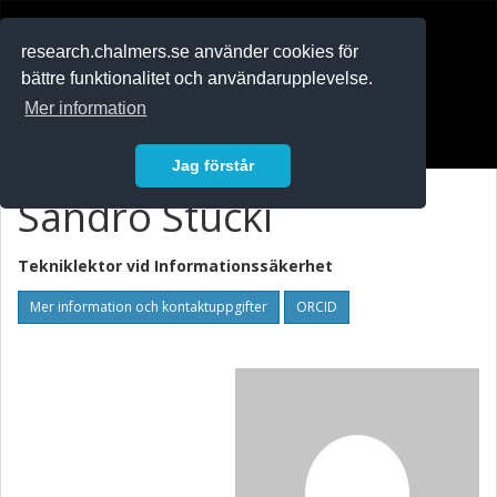
RESEARCH
.chalmers.se
research.chalmers.se använder cookies för
bättre funktionalitet och användarupplevelse.
In English
Mer information
Logga in
Jag förstår
Sandro Stucki
Tekniklektor vid
Informationssäkerhet
Mer information och kontaktuppgifter
ORCID