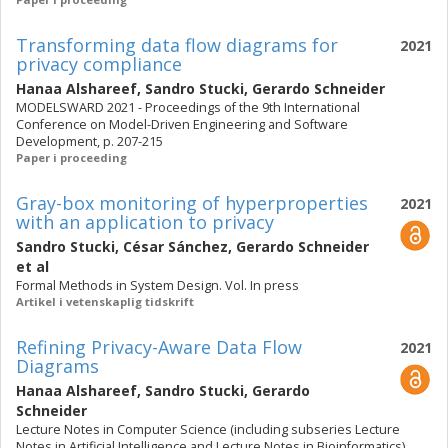
Transforming data flow diagrams for
2021
privacy compliance
Hanaa Alshareef
,
Sandro Stucki
,
Gerardo Schneider
MODELSWARD 2021 - Proceedings of the 9th International
Conference on Model-Driven Engineering and Software
Development, p. 207-215
Paper i proceeding
Gray-box monitoring of hyperproperties
2021
with an application to privacy
Sandro Stucki
,
César Sánchez
,
Gerardo Schneider
et al
Formal Methods in System Design. Vol. In press
Artikel i vetenskaplig tidskrift
Refining Privacy-Aware Data Flow
2021
Diagrams
Hanaa Alshareef
,
Sandro Stucki
,
Gerardo
Schneider
Lecture Notes in Computer Science (including subseries Lecture
Notes in Artificial Intelligence and Lecture Notes in Bioinformatics).