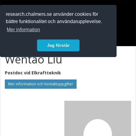
RESEARCH
.chalmers.se
research.chalmers.se använder cookies för
bättre funktionalitet och användarupplevelse.
In English
Mer information
Logga in
Jag förstår
Wentao Liu
Postdoc vid
Elkraftteknik
Mer information och kontaktuppgifter