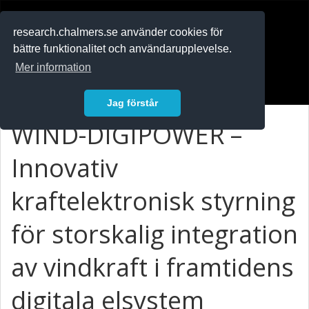
RESEARCH
.chalmers.se
research.chalmers.se använder cookies för
bättre funktionalitet och användarupplevelse.
In English
Mer information
Logga in
Jag förstår
WIND-DIGIPOWER –
Innovativ
kraftelektronisk styrning
för storskalig integration
av vindkraft i framtidens
digitala elsystem