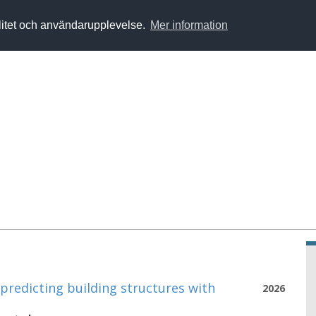
alitet och användarupplevelse.
Mer information
predicting building structures with
2026