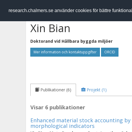
RESEARCH
.chalmers.se
research.chalmers.se använder cookies för bättre funktion
Xin Bian
Doktorand vid
Hållbara byggda miljöer
Mer information och kontaktuppgifter
ORCID
Publikationer (6)
Projekt (1)
Visar 6 publikationer
Enhanced material stock accounting by 
morphological indicators