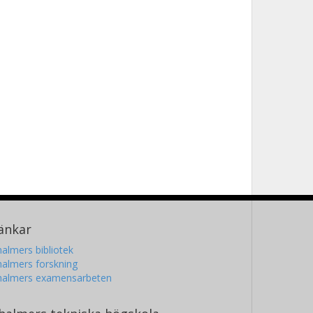
änkar
almers bibliotek
almers forskning
halmers examensarbeten