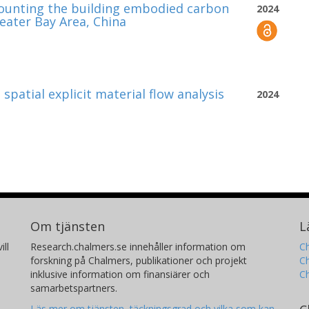
counting the building embodied carbon
2024
reater Bay Area, China
spatial explicit material flow analysis
2024
Om tjänsten
L
ill
Research.chalmers.se innehåller information om
Ch
forskning på Chalmers, publikationer och projekt
Ch
inklusive information om finansiärer och
C
samarbetspartners.
Läs mer om tjänsten, täckningsgrad och vilka som kan