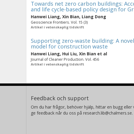
Towards net zero carbon buildings: Ac
and life cycle-based policy design for G
Hanwei Liang
,
Xin Bian
,
Liang Dong
Geoscience Frontiers. Vol. 15 (3)
Artikel i vetenskaplig tidskrift
Supporting zero-waste building: A novel 
model for construction waste
Hanwei Liang
,
Hui Liu
,
Xin Bian
et al
Journal of Cleaner Production. Vol. 456
Artikel i vetenskaplig tidskrift
Feedback och support
Om du har frågor, behöver hjälp, hittar en bugg eller v
ge feedback når du oss på research.lib@chalmers.se.