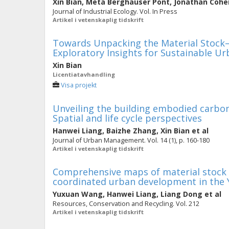
Xin Bian
,
Meta Berghauser Pont
,
Jonathan Cohe
Journal of Industrial Ecology. Vol. In Press
Artikel i vetenskaplig tidskrift
Towards Unpacking the Material Stock
Exploratory Insights for Sustainable 
Xin Bian
Licentiatavhandling
Visa projekt
Unveiling the building embodied carbon
Spatial and life cycle perspectives
Hanwei Liang
,
Baizhe Zhang
,
Xin Bian
et al
Journal of Urban Management. Vol. 14 (1), p. 160-180
Artikel i vetenskaplig tidskrift
Comprehensive maps of material stock 
coordinated urban development in the Y
Yuxuan Wang
,
Hanwei Liang
,
Liang Dong
et al
Resources, Conservation and Recycling. Vol. 212
Artikel i vetenskaplig tidskrift