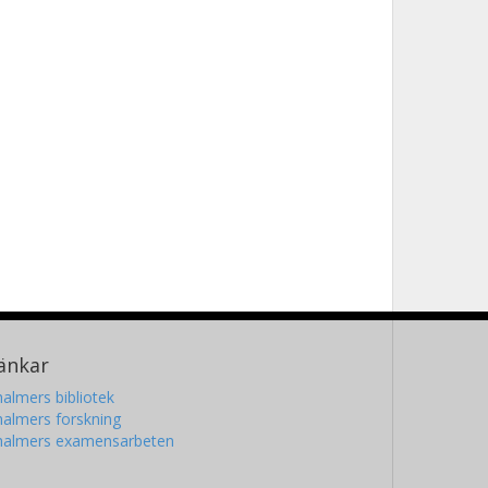
änkar
almers bibliotek
almers forskning
halmers examensarbeten