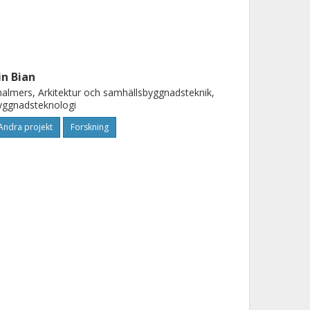
in Bian
almers, Arkitektur och samhällsbyggnadsteknik,
yggnadsteknologi
Andra projekt
Forskning