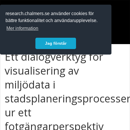
RESEARCH
.chalmers.se
research.chalmers.se använder cookies för
bättre funktionalitet och användarupplevelse.
In English
Mer information
Logga in
Jag förstår
Ett dialogverktyg för
visualisering av
miljödata i
stadsplaneringsprocesse
ur ett
fotgängarperspektiv