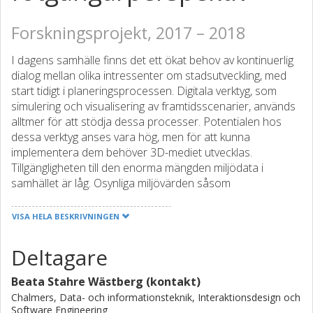
Forskningsprojekt, 2017 – 2018
I dagens samhälle finns det ett ökat behov av kontinuerlig
dialog mellan olika intressenter om stadsutveckling, med
start tidigt i planeringsprocessen. Digitala verktyg, som
simulering och visualisering av framtidsscenarier, används
alltmer för att stödja dessa processer. Potentialen hos
dessa verktyg anses vara hög, men för att kunna
implementera dem behöver 3D-mediet utvecklas.
Tillgängligheten till den enorma mängden miljödata i
samhället är låg. Osynliga miljövärden såsom
meteorologiska förhållanden, luftföroreningar och buller är
svåra att presentera på ett begripligt sätt, och därmed
VISA HELA BESKRIVNINGEN
svåra att greppa. Som en följd får dessa faktorer ofta låg
prioritet i stadsplaneringsprocesser. Vårt mål är att
Deltagare
utveckla dialogverktyg för att visualisera miljödata till olika
aktörer inom dessa planeringsprocesser, för att ge ökad
Beata Stahre Wästberg (kontakt)
förståelse för dessa frågor. Vi kommer att utveckla och
Chalmers, Data- och informationsteknik, Interaktionsdesign och
utvärdera olika designkoncept för visualisering av
Software Engineering