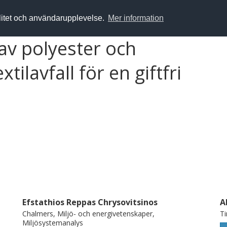
alitet och användarupplevelse.
Mer information
 av polyester och
ilavfall för en giftfri
Efstathios Reppas Chrysovitsinos
A
Chalmers, Miljö- och energivetenskaper,
T
Miljösystemanalys