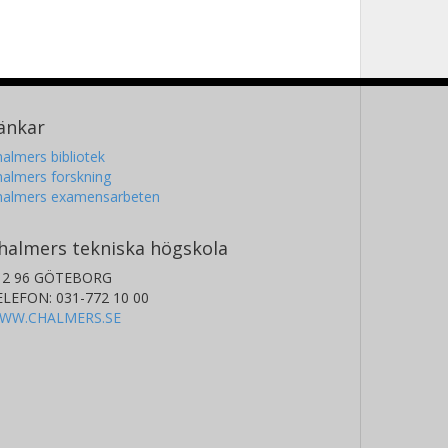
änkar
almers bibliotek
almers forskning
halmers examensarbeten
halmers tekniska högskola
12 96 GÖTEBORG
ELEFON: 031-772 10 00
WW.CHALMERS.SE