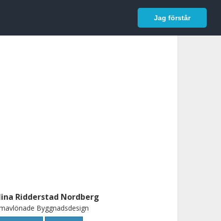
In English
Logga in
Jag förstår
lina Ridderstad Nordberg
imavlönade Byggnadsdesign