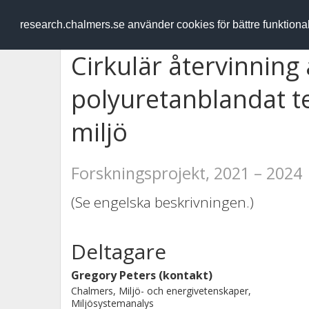
RESEARCH
.chalmers.se
research.chalmers.se använder cookies för bättre funktion
Cirkulär återvinning
polyuretanblandat text
miljö
Forskningsprojekt, 2021 – 2024
(Se engelska beskrivningen.)
Deltagare
Gregory Peters (kontakt)
Chalmers, Miljö- och energivetenskaper,
Miljösystemanalys