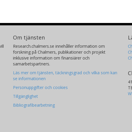
Om tjänsten
L
ill
Research.chalmers.se innehåller information om
Ch
forskning på Chalmers, publikationer och projekt
Ch
inklusive information om finansiärer och
C
samarbetspartners.
C
Läs mer om tjänsten, täckningsgrad och vilka som kan
se informationen
4
Personuppgifter och cookies
T
W
Tillgänglighet
Bibliografibearbetning