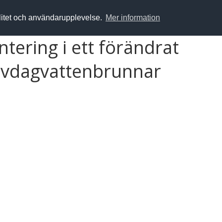
alitet och användarupplevelse.
Mer information
tering i ett förändrat
 avdagvattenbrunnar