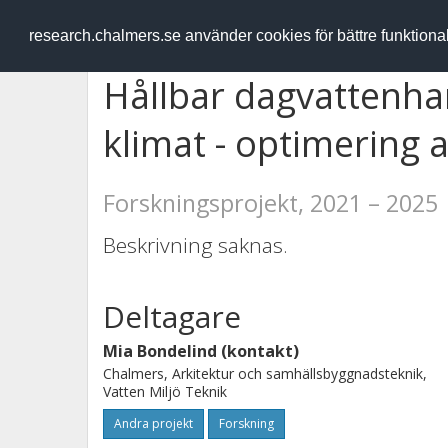
RESEARCH
.chalmers.se
research.chalmers.se använder cookies för bättre funktion
Hållbar dagvattenhan
klimat - optimering
Forskningsprojekt, 2021 – 2025
Beskrivning saknas.
Deltagare
Mia Bondelind (kontakt)
Chalmers, Arkitektur och samhällsbyggnadsteknik,
Vatten Miljö Teknik
Andra projekt
Forskning