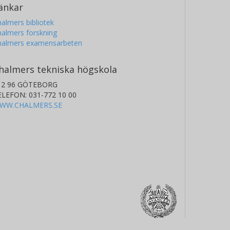
änkar
almers bibliotek
almers forskning
halmers examensarbeten
halmers tekniska högskola
12 96 GÖTEBORG
ELEFON: 031-772 10 00
WW.CHALMERS.SE