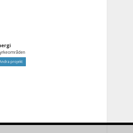
nergi
tyrkeområden
Andra projekt