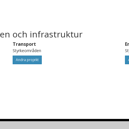
ill fossilfri sjöfart.
I i samarbete med Chalmers, Sjöfartsverket
en och infrastruktur
Transport
E
Styrkeområden
S
Andra projekt