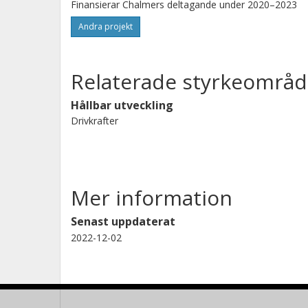
att främja och påskynda omställningen t
Finansierar Chalmers deltagande under 2020–2023
Andra projekt
Projektet utförs under ledning av VT
och
Relaterade styrkeområd
Färjerederiet.
Hållbar utveckling
Drivkrafter
Mer information
Senast uppdaterat
2022-12-02