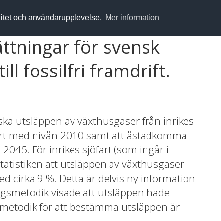
alitet och användarupplevelse.
Mer information
ättningar för svensk
ll fossilfri framdrift.
ska utsläppen av växthusgaser från inrikes
fört med nivån 2010 samt att åstadkomma
l 2045. För inrikes sjöfart (som ingår i
tatistiken att utsläppen av växthusgaser
ed cirka 9 %. Detta är delvis ny information
ingsmetodik visade att utsläppen hade
 metodik för att bestämma utsläppen är