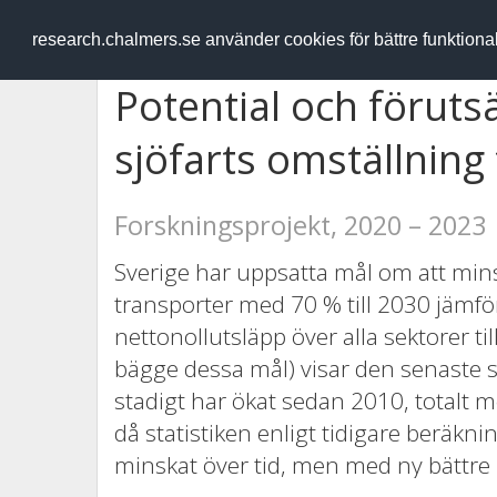
RESEARCH
.chalmers.se
research.chalmers.se använder cookies för bättre funktion
Potential och föruts
sjöfarts omställning ti
Forskningsprojekt, 2020 – 2023
Sverige har uppsatta mål om att min
transporter med 70 % till 2030 jäm
nettonollutsläpp över alla sektorer til
bägge dessa mål) visar den senaste s
stadigt har ökat sedan 2010, totalt m
då statistiken enligt tidigare beräkn
minskat över tid, men med ny bättre