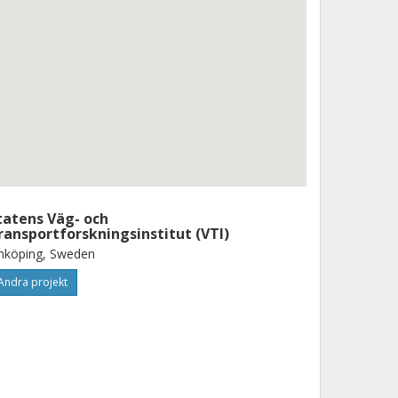
tatens Väg- och
ransportforskningsinstitut (VTI)
nköping, Sweden
Andra projekt