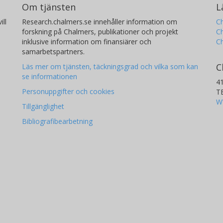
Om tjänsten
L
ill
Research.chalmers.se innehåller information om
Ch
forskning på Chalmers, publikationer och projekt
Ch
inklusive information om finansiärer och
C
samarbetspartners.
C
Läs mer om tjänsten, täckningsgrad och vilka som kan
se informationen
4
Personuppgifter och cookies
T
W
Tillgänglighet
Bibliografibearbetning