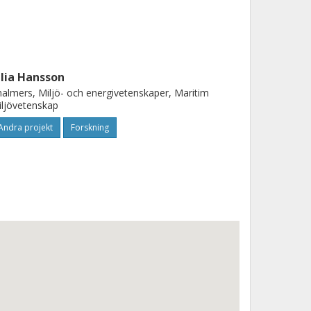
ulia Hansson
almers, Miljö- och energivetenskaper, Maritim
ljövetenskap
Andra projekt
Forskning