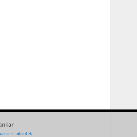
änkar
almers bibliotek