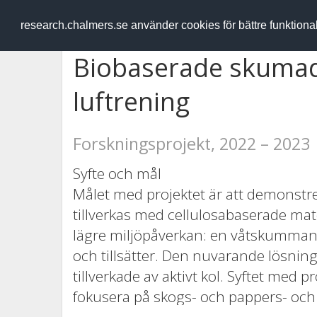
RESEARCH
.chalmers.se
research.chalmers.se använder cookies för bättre funktion
Biobaserade skumad
luftrening
Forskningsprojekt, 2022 – 2023
Syfte och mål
Målet med projektet är att demonstrera
tillverkas med cellulosabaserade ma
lägre miljöpåverkan: en våtskumma
och tillsätter. Den nuvarande lösninge
tillverkade av aktivt kol. Syftet med p
fokusera på skogs- och pappers- oc