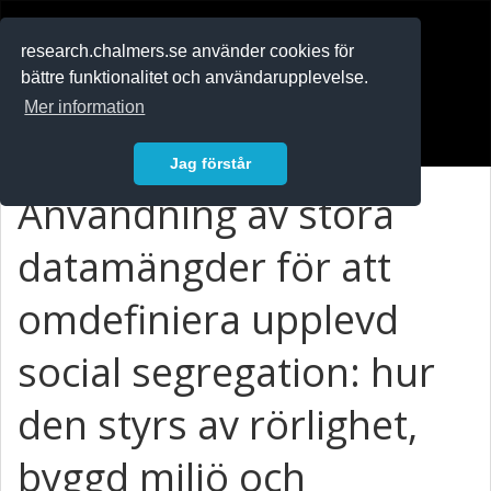
RESEARCH
.chalmers.se
research.chalmers.se använder cookies för
bättre funktionalitet och användarupplevelse.
In English
Mer information
Logga in
Jag förstår
Användning av stora
datamängder för att
omdefiniera upplevd
social segregation: hur
den styrs av rörlighet,
byggd miljö och