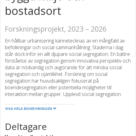
bostadsort
Forskningsprojekt, 2023 – 2026
En hållbar urbanisering kännetecknas av en mångfald av
befolkningar och social sammanhållning. Städerna i dag
står dock inför en allt djupare social segregation. En bättre
förståelse av segregation genom innovativa perspektiv och
data är nödvändig och avgörande för att minska social
segregation och ojämlikhet. Forskning om social
segregation har huvudsakligen fokuserat på
boendesegregation eller potentiella möjligheter till
interaktion mellan grupper. Upplevd social segregation
bestäms av de faktiska interaktionerna mellan människor,
vilket var svårt att fånga upp tills stora uppgifter om
VISA HELA BESKRIVNINGEN
människors rörlighet blev globalt tillgängliga. Data om
rörlighet används allt oftare för att beskriva upplevd social
Deltagare
segregation, men litteraturen är begränsad och förklarar
sällan segregationen på ett heltäckande sätt. Detta projekt