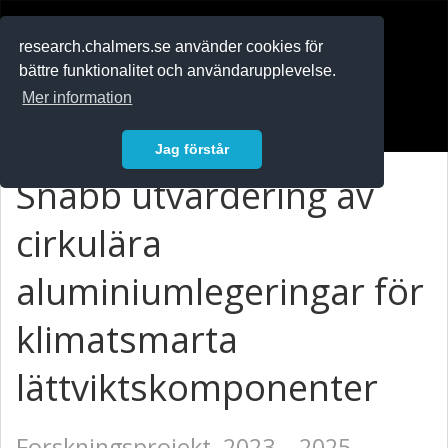
RESEARCH
.chalmers.se
research.chalmers.se använder cookies för
bättre funktionalitet och användarupplevelse.
In English
Mer information
Logga in
Jag förstår
Snabb utvärdering av
cirkulära
aluminiumlegeringar för
klimatsmarta
lättviktskomponenter
Forskningsprojekt, 2023 – 2025