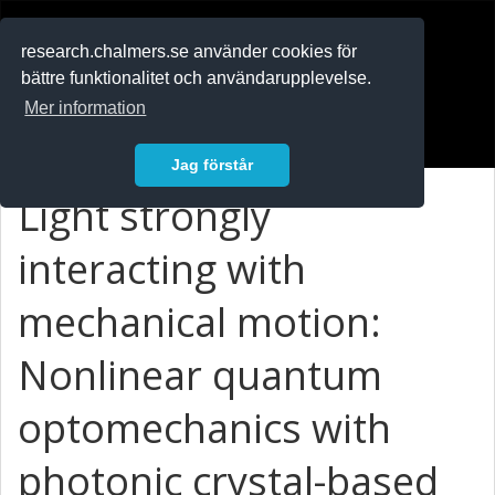
RESEARCH
.chalmers.se
research.chalmers.se använder cookies för
bättre funktionalitet och användarupplevelse.
In English
Mer information
Logga in
Jag förstår
Light strongly
interacting with
mechanical motion:
Nonlinear quantum
optomechanics with
photonic crystal-based