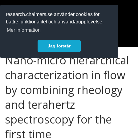
RESEARCH
.chalmers.se
research.chalmers.se använder cookies för
bättre funktionalitet och användarupplevelse.
In English
Mer information
Logga in
Jag förstår
Nano-micro hierarchical
characterization in flow
by combining rheology
and terahertz
spectroscopy for the
first time