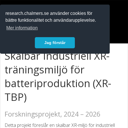
RESEARCH
.chalmers.se
research.chalmers.se använder cookies för
bättre funktionalitet och användarupplevelse.
In English
Mer information
Logga in
Jag förstår
Skalbar Industriell XR-
träningsmiljö för
batteriproduktion (XR-
TBP)
Forskningsprojekt, 2024 – 2026
Detta projekt föreslår en skalbar XR-miljö för industriell