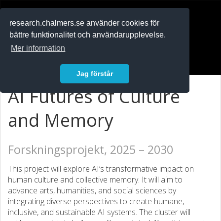
RESEARCH
.chalmers.se
research.chalmers.se använder cookies för
bättre funktionalitet och användarupplevelse.
In English
Mer information
Logga in
Jag förstår
AI Futures of Culture
and Memory
Forskningsprojekt, 2025 – 2030
This project will explore AI’s transformative impact on
human culture and collective memory. It will aim to
advance arts, humanities, and social sciences by
integrating diverse perspectives to create humane,
inclusive, and sustainable AI systems. The cluster will