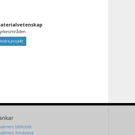
aterialvetenskap
tyrkeområden
Andra projekt
änkar
almers bibliotek
almers forskning