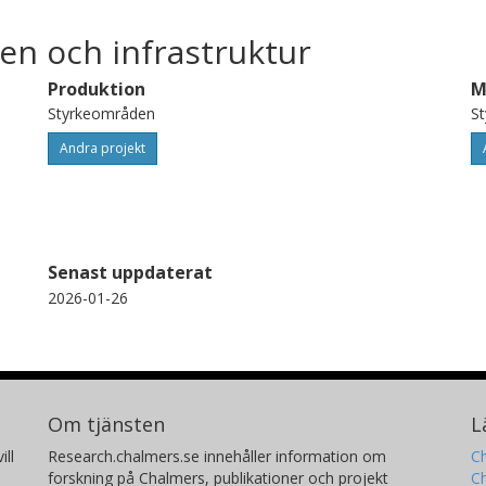
en och infrastruktur
Produktion
M
Styrkeområden
S
Andra projekt
Senast uppdaterat
2026-01-26
Om tjänsten
L
ill
Research.chalmers.se innehåller information om
Ch
forskning på Chalmers, publikationer och projekt
Ch