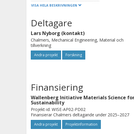
terms strength and ductility. The proj
VISA HELA BESKRIVNINGEN
constitution demands which in turn 
have as a starting for the move toward
Deltagare
targets the circular use of metal prod
Lars Nyborg (kontakt)
Chalmers, Mechanical Engineering, Material och
tillverkning
Andra projekt
Forskning
Finansiering
Wallenberg Initiative Materials Science fo
Sustainability
Projekt-id: WISE-AP02-PD02
Finansierar Chalmers deltagande under 2025–2027
Andra projekt
Projektinformation