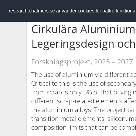
RESEARCH
.chalmers.se
research.chalmers.se använder cookies för bättre funktion
Cirkulära Aluminiuml
Legeringsdesign och
Forskningsprojekt, 2025 – 2027
The use of aluminium via different a
Critical to this is the use of second
from scrap is only 5% of that of virg
different scrap-related elements aff
the aluminium alloys. The project tar
transition metal elements, silicon, 
composition limits that can be comb