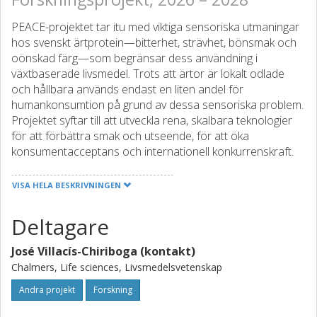
PEACE-projektet tar itu med viktiga sensoriska utmaningar
hos svenskt ärtprotein—bitterhet, strävhet, bönsmak och
oönskad färg—som begränsar dess användning i
växtbaserade livsmedel. Trots att ärtor är lokalt odlade
och hållbara används endast en liten andel för
humankonsumtion på grund av dessa sensoriska problem.
Projektet syftar till att utveckla rena, skalbara teknologier
för att förbättra smak och utseende, för att öka
konsumentacceptans och internationell konkurrenskraft.
Projektet är uppdelat i tre sammankopplade
arbetsområden:
VISA HELA BESKRIVNINGEN
WP1: Minskning av bismaker: Fokuserar på att kartlägga
Deltagare
fördelningen av saponiner och tanniner under
våtfraktionering och att utveckla enzymatiska (tannas, β-
José Villacís-Chiriboga (kontakt)
glukosidas) och fysikalisk-kemiska metoder (adsorption,
justering av pH och jonstyrka) för att ta bort dem. Målet
Chalmers, Life sciences, Livsmedelsvetenskap
med dessa metoder är att minska bitterheten och
Andra projekt
Forskning
strävheten och samtidigt bevara proteinets funktionalitet.
Analytiska metoder inkluderar