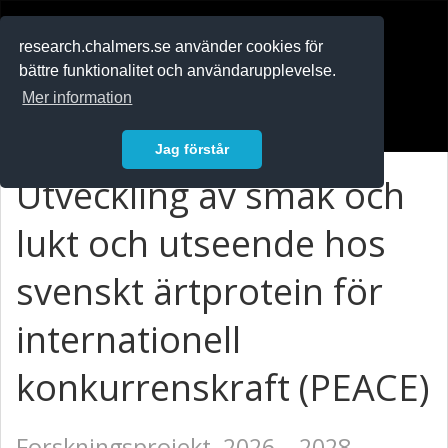
RESEARCH
.chalmers.se
research.chalmers.se använder cookies för
bättre funktionalitet och användarupplevelse.
In English
Mer information
Logga in
Jag förstår
Utveckling av smak och
lukt och utseende hos
svenskt ärtprotein för
internationell
konkurrenskraft (PEACE)
Forskningsprojekt, 2026 – 2028