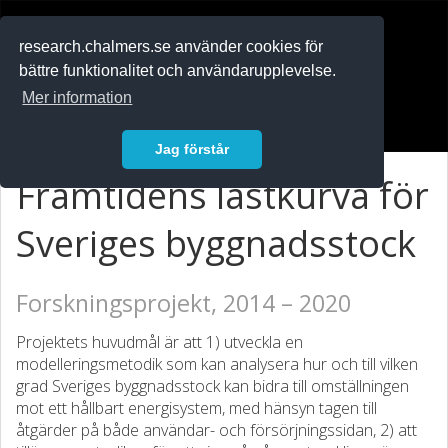
RESEARCH
.chalmers.se
research.chalmers.se använder cookies för
bättre funktionalitet och användarupplevelse.
In English
Mer information
Logga in
Jag förstår
Framtidens lastkurva för
Sveriges byggnadsstock
Forskningsprojekt, 2014 – 2020
Projektets huvudmål är att 1) utveckla en
modelleringsmetodik som kan analysera hur och till vilken
grad Sveriges byggnadsstock kan bidra till omställningen
mot ett hållbart energisystem, med hänsyn tagen till
åtgärder på både användar- och försörjningssidan, 2) att