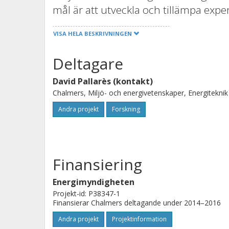
mål är att utveckla och tillämpa expe
omblandningen av partiklar (både ine
VISA HELA BESKRIVNINGEN
drifttillstånd relevanta för kommersi
förväntas ge förstahandsinformatio
Deltagare
omblandningsförloppen i FB anläggn
David Pallarès (kontakt)
implementeras i ett matematiskt mo
Chalmers, Miljö- och energivetenskaper, Energiteknik
dimensionerar pannor och förgasar
Andra projekt
Forskning
resultaten att nyttiggöras.
Finansiering
Energimyndigheten
Projekt-id: P38347-1
Finansierar Chalmers deltagande under 2014–2016
Andra projekt
Projektinformation