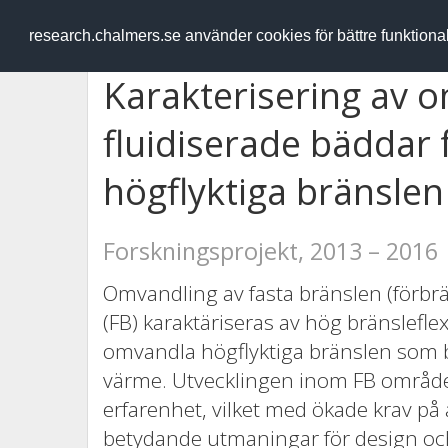
RESEARCH
.chalmers.se
research.chalmers.se använder cookies för bättre funktion
Karakterisering av 
fluidiserade bäddar
högflyktiga bränslen
Forskningsprojekt, 2013 – 2016
Omvandling av fasta bränslen (förbrä
(FB) karaktäriseras av hög bränsleflexi
omvandla högflyktiga bränslen som bi
värme. Utvecklingen inom FB området ä
erfarenhet, vilket med ökade krav på a
betydande utmaningar för design och