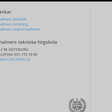
änkar
almers bibliotek
almers forskning
halmers examensarbeten
halmers tekniska högskola
12 96 GÖTEBORG
ELEFON: 031-772 10 00
WW.CHALMERS.SE