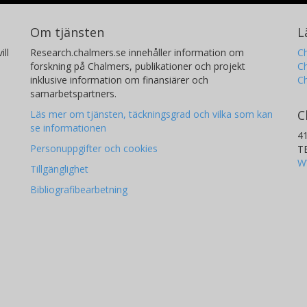
Om tjänsten
L
ill
Research.chalmers.se innehåller information om
Ch
forskning på Chalmers, publikationer och projekt
Ch
inklusive information om finansiärer och
C
samarbetspartners.
C
Läs mer om tjänsten, täckningsgrad och vilka som kan
se informationen
4
Personuppgifter och cookies
T
W
Tillgänglighet
Bibliografibearbetning