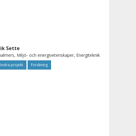
rik Sette
almers, Miljö- och energivetenskaper, Energiteknik
Andra projekt
Forskning