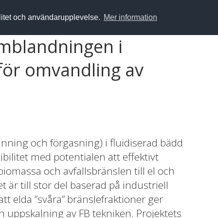
alitet och användarupplevelse.
Mer information
omblandningen i
 för omvandling av
nning och förgasning) i fluidiserad bädd
bilitet med potentialen att effektivt
omassa och avfallsbränslen till el och
r till stor del baserad på industriell
tt elda ”svåra” bränslefraktioner ger
 uppskalning av FB tekniken. Projektets