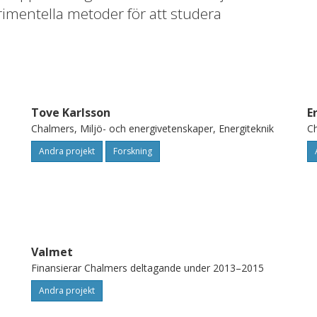
rimentella metoder för att studera
rta och bränsle) och gas i FB under
ella anläggningar. Förutom att projektet
n och direkt ökad kunskap om
ingar kommer resultaten att
Tove Karlsson
E
dellverktyg som simulerar och
Chalmers, Miljö- och energivetenskaper, Energiteknik
Ch
e med FB teknik. Härigenom kommer
Andra projekt
Forskning
Valmet
Finansierar Chalmers deltagande under 2013–2015
Andra projekt