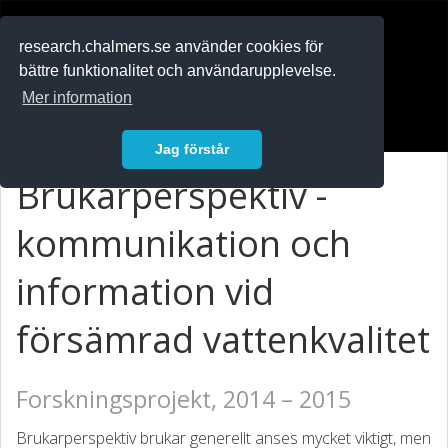
RESEARCH
.chalmers.se
research.chalmers.se använder cookies för
bättre funktionalitet och användarupplevelse.
In English
Mer information
Logga in
Jag förstår
Brukarperspektiv -
kommunikation och
information vid
försämrad vattenkvalitet
Forskningsprojekt, 2014 – 2015
Brukarperspektiv brukar generellt anses mycket viktigt, men