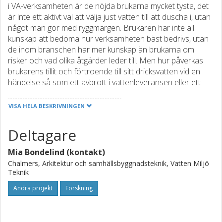
i VA-verksamheten är de nöjda brukarna mycket tysta, det
är inte ett aktivt val att välja just vatten till att duscha i, utan
något man gör med ryggmärgen. Brukaren har inte all
kunskap att bedöma hur verksamheten bäst bedrivs, utan
de inom branschen har mer kunskap än brukarna om
risker och vad olika åtgärder leder till. Men hur påverkas
brukarens tillit och förtroende till sitt dricksvatten vid en
händelse så som ett avbrott i vattenleveransen eller ett
kokpåbud? Syftet med denna studie är att undersöka hur
brukarens tillit och förtroende till sitt dricksvatten påverkas
VISA HELA BESKRIVNINGEN
vid normala driftstörningar på ledningsnätet samt hur
informations- och kommunikationsstrategier och kedjan
Deltagare
kris-beslut-kommunikation fungerar inom kommunen.
Studien genomförs genom enkätstudier på ett antal orter i
Mia Bondelind (kontakt)
Sverige där både VA-personal samt brukare intervjuas.
Chalmers, Arkitektur och samhällsbyggnadsteknik, Vatten Miljö
Målet är att ta fram praktiska råd kring hur kommunikation
Teknik
och information påverkar brukarens tillit och förtroende
Andra projekt
Forskning
för sitt dricksvatten samt att att ta fram praktiska råd för
VA-verksamheten kring krishantering och kommunikation
vid en mindre händelse på ledningsnätet.