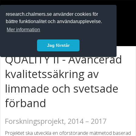
RESEARCH
.chalmers.se
research.chalmers.se använder cookies för
bättre funktionalitet och användarupplevelse.
In English
Mer information
Logga in
Jag förstår
QUALITY II - Avancerad
kvalitetssäkring av
limmade och svetsade
förband
Forskningsprojekt, 2014 – 2017
Projektet ska utveckla en oförstörande mätmetod baserad