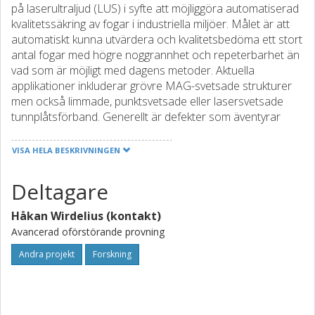
på laserultraljud (LUS) i syfte att möjliggöra automatiserad
kvalitetssäkring av fogar i industriella miljöer. Målet är att
automatiskt kunna utvärdera och kvalitetsbedöma ett stort
antal fogar med högre noggrannhet och repeterbarhet än
vad som är möjligt med dagens metoder. Aktuella
applikationer inkluderar grövre MAG-svetsade strukturer
men också limmade, punktsvetsade eller lasersvetsade
tunnplåtsförband. Generellt är defekter som äventyrar
strukturens säkerhet och livslängd i fokus.
VISA HELA BESKRIVNINGEN
Deltagare
Håkan Wirdelius (kontakt)
Avancerad oförstörande provning
Andra projekt
Forskning