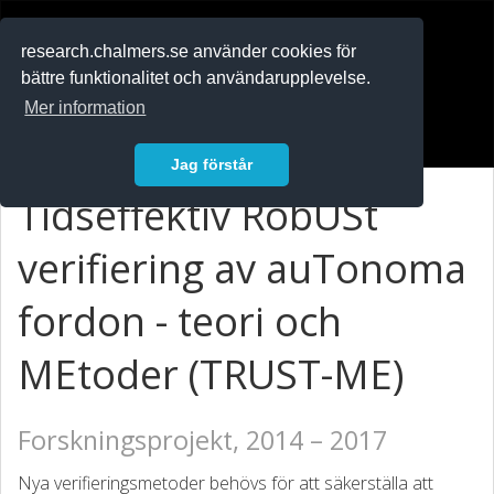
RESEARCH
.chalmers.se
research.chalmers.se använder cookies för
bättre funktionalitet och användarupplevelse.
In English
Mer information
Logga in
Jag förstår
Tidseffektiv RobUSt
verifiering av auTonoma
fordon - teori och
MEtoder (TRUST-ME)
Forskningsprojekt, 2014 – 2017
Nya verifieringsmetoder behövs för att säkerställa att