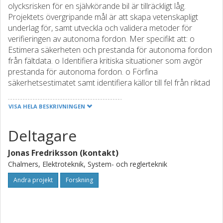
olycksrisken för en självkörande bil är tillräckligt låg.
Projektets övergripande mål är att skapa vetenskapligt
underlag för, samt utveckla och validera metoder för
verifieringen av autonoma fordon. Mer specifikt att: o
Estimera säkerheten och prestanda för autonoma fordon
från fältdata. o Identifiera kritiska situationer som avgör
prestanda för autonoma fordon. o Förfina
säkerhetsestimatet samt identifiera källor till fel från riktad
testning och CAE. o Utvärdera funktionsändringar i ´short-
loop´.
VISA HELA BESKRIVNINGEN
Deltagare
Jonas Fredriksson (kontakt)
Chalmers, Elektroteknik, System- och reglerteknik
Andra projekt
Forskning