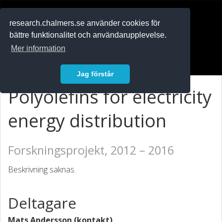
RESEARCH
.chalmers.se
research.chalmers.se använder cookies för
bättre funktionalitet och användarupplevelse.
In English
Mer information
Logga in
Jag förstår
Polyolefins for electricity
energy distribution
Forskningsprojekt, 2012 – 2016
Beskrivning saknas.
Deltagare
Mats Andersson (kontakt)