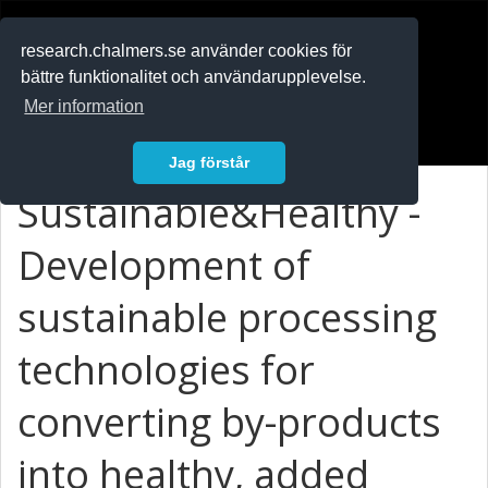
RESEARCH
.chalmers.se
research.chalmers.se använder cookies för
bättre funktionalitet och användarupplevelse.
In English
Mer information
Logga in
Jag förstår
Sustainable&Healthy -
Development of
sustainable processing
technologies for
converting by-products
into healthy, added