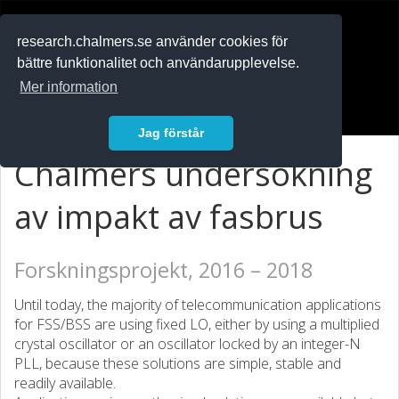
RESEARCH
.chalmers.se
research.chalmers.se använder cookies för
bättre funktionalitet och användarupplevelse.
In English
Mer information
Logga in
Jag förstår
Chalmers undersökning
av impakt av fasbrus
Forskningsprojekt, 2016 – 2018
Until today, the majority of telecommunication applications
for FSS/BSS are using fixed LO, either by using a multiplied
crystal oscillator or an oscillator locked by an integer-N
PLL, because these solutions are simple, stable and
readily available.