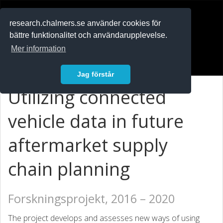
RESEARCH
.chalmers.se
research.chalmers.se använder cookies för
bättre funktionalitet och användarupplevelse.
In English
Mer information
Logga in
Jag förstår
Utilizing connected
vehicle data in future
aftermarket supply
chain planning
Forskningsprojekt, 2016 – 2020
The project develops and assesses new ways of using