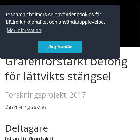
RESEARCH
.chalmers.se
research.chalmers.se använder cookies för
bättre funktionalitet och användarupplevelse.
In English
Mer information
Logga in
Jag förstår
Grafenförstärkt betong
för lättvikts stängsel
Forskningsprojekt, 2017
Beskrivning saknas.
Deltagare
Johan Liu (kontakt)