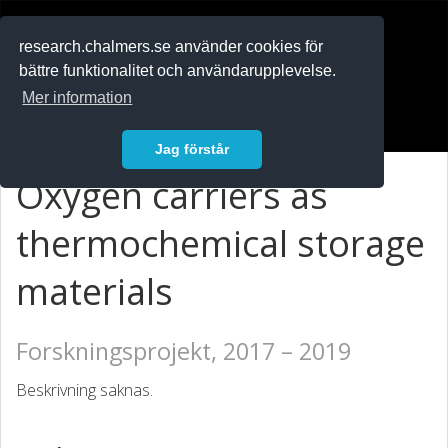
RESEARCH
.chalmers.se
research.chalmers.se använder cookies för
bättre funktionalitet och användarupplevelse.
In English
Mer information
Logga in
Jag förstår
Oxygen carriers as
thermochemical storage
materials
Forskningsprojekt, 2017 – 2019
Beskrivning saknas.