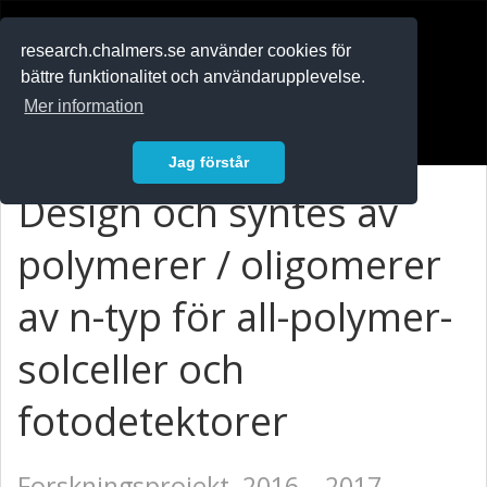
RESEARCH
.chalmers.se
research.chalmers.se använder cookies för
bättre funktionalitet och användarupplevelse.
In English
Mer information
Logga in
Jag förstår
Design och syntes av
polymerer / oligomerer
av n-typ för all-polymer-
solceller och
fotodetektorer
Forskningsprojekt, 2016 – 2017