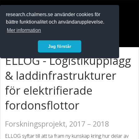
RESEARCH
.chalmers.se
research.chalmers.se använder cookies för
bättre funktionalitet och användarupplevelse.
In English
Mer information
Logga in
Jag förstår
ELLOG - Logistikupplägg
& laddinfrastrukturer
för elektrifierade
fordonsflottor
Forskningsprojekt, 2017 – 2018
ELLOG syftar till att ta fram ny kunskap kring hur delar av