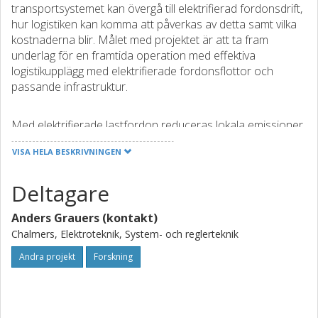
transportsystemet kan övergå till elektrifierad fordonsdrift,
hur logistiken kan komma att påverkas av detta samt vilka
kostnaderna blir. Målet med projektet är att ta fram
underlag för en framtida operation med effektiva
logistikupplägg med elektrifierade fordonsflottor och
passande infrastruktur.
Med elektrifierade lastfordon reduceras lokala emissioner
av gaser, partiklar och ljud speciellt i urbana omraden.
VISA HELA BESKRIVNINGEN
Total energiatgang for ett givet transportuppdrag kan
ocksa minska. De logistikupplägg som utvecklas i projektet
Deltagare
är i nästa steg tänkta att testas i långvariga fältförsök där
samtliga aktörer i aktuella godstransportkedjor involveras.
Anders Grauers (kontakt)
Aktörerna i projektet och i de följande fältförsöken
medfinansierar arbetet vilket innebär att viljan är stark att
Chalmers, Elektroteknik, System- och reglerteknik
få fram koncept som kan bilda bas för nya kommersiella
Andra projekt
Forskning
och internationellt konkurrenskraftiga lösningar.