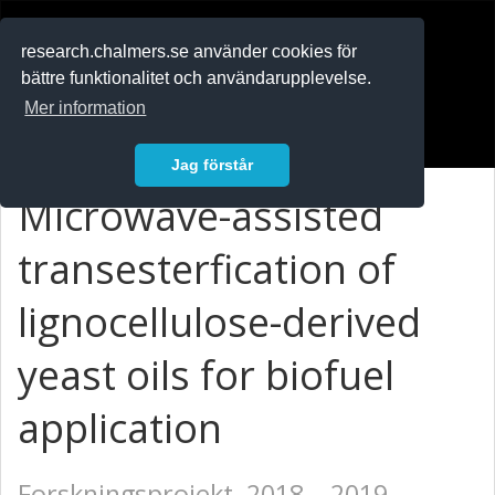
RESEARCH
.chalmers.se
research.chalmers.se använder cookies för
bättre funktionalitet och användarupplevelse.
In English
Mer information
Logga in
Jag förstår
Microwave-assisted
transesterfication of
lignocellulose-derived
yeast oils for biofuel
application
Forskningsprojekt, 2018 – 2019