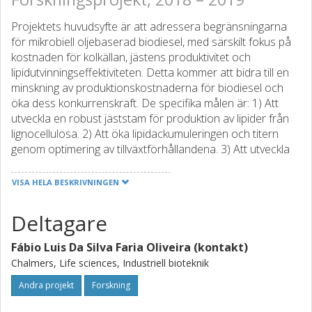
Projektets huvudsyfte är att adressera begränsningarna
för mikrobiell oljebaserad biodiesel, med särskilt fokus på
kostnaden för kolkällan, jästens produktivitet och
lipidutvinningseffektiviteten. Detta kommer att bidra till en
minskning av produktionskostnaderna för biodiesel och
öka dess konkurrenskraft. De specifika målen är: 1) Att
utveckla en robust jäststam för produktion av lipider från
lignocellulosa. 2) Att öka lipidackumuleringen och titern
genom optimering av tillväxtförhållandena. 3) Att utveckla
en snabbare och renare in situ transesterifieringsprocess
VISA HELA BESKRIVNINGEN
De förväntade resultaten inkluderar förbättrade
Deltagare
jäststammar med potential för industriell tillämpning och
nya metoder för cellodling och lipidutvinning. Den totala
Fábio Luis Da Silva Faria Oliveira (kontakt)
ökningen i produktivitet och processeffektivitet samt
minskningen av råvaror och energikostnader kommer
Chalmers, Life sciences, Industriell bioteknik
bidra avsevärt till att minska produktionskostnaderna.
Andra projekt
Forskning
Sammanfattningsvis kommer projektet att ge en
kostnadseffektiv mikrobiell biodiesel baserad på icke-