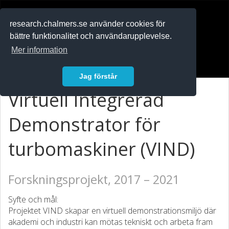
RESEARCH
.chalmers.se
research.chalmers.se använder cookies för
bättre funktionalitet och användarupplevelse.
In English
Mer information
Logga in
Jag förstår
Virtuell Integrerad
Demonstrator för
turbomaskiner (VIND)
Forskningsprojekt, 2017 – 2021
Syfte och mål:
Projektet VIND skapar en virtuell demonstrationsmiljö där
akademi och industri kan mötas tekniskt och arbeta fram