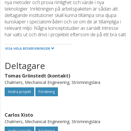
nya metoder och prova rimlighet och värde i nya
teknologier. Inriktningen på arbetspaketen är sådan att
deltagande institutioner skall kunna tillämpa sina djupa
kunskaper i specialområden och se om de är tillämpliga i
relevant miljö. Några konceptstudier av särskilt intresse
har valts ut och drivs i projektet eftersom de på ett bra sätt
bryggar över gapet mellan möjligheter som finns i
laboratoriemiljö med hur behov och krav i motorn ser ut.
VISA HELA BESKRIVNINGEN
Förväntade effekter och resultat:
Deltagare
Projektet kommer att leda till nya metoder och möjliga
innovationer, samt en utbyggd virtuell demonstrator där
Tomas Grönstedt (kontakt)
information kan delas fritt inom projektet. Ur projektet
kommer en förståelse för hur teknologier integreras i en
Chalmers, Mechanical Engineering, Strömningslära
flygmotor och ett koncept beskrivet i geometri och
Andra projekt
Forskning
prestanda. Utbyggnaden av den virtuella plattformen
förväntas ge bättre systemförståelse i akademin, och
möjligheter att förstå forskningsframstegen inom industrin.
Specifikt hur elgenerator kan integreras i flygmotorns
Carlos Xisto
kompressorsystem och de möjligheter som uppstår i detta.
Chalmers, Mechanical Engineering, Strömningslära
Andra projekt
Forskning