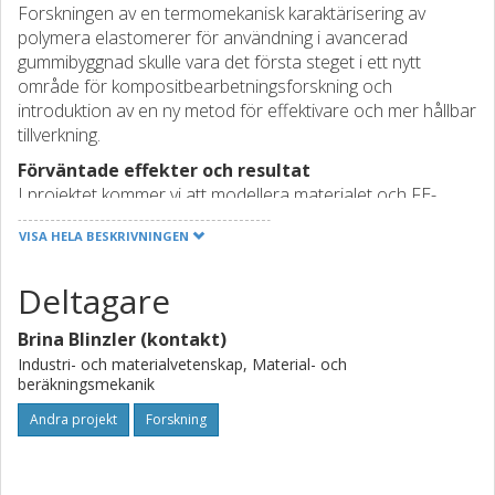
Forskningen av en termomekanisk karaktärisering av
polymera elastomerer för användning i avancerad
gummibyggnad skulle vara det första steget i ett nytt
område för kompositbearbetningsforskning och
introduktion av en ny metod för effektivare och mer hållbar
tillverkning.
Förväntade effekter och resultat
I projektet kommer vi att modellera materialet och FE-
simulera formningsprocessen termomekaniskt. Vi kommer
VISA HELA BESKRIVNINGEN
även studera volymetriska förändringen experimentellt,
under olika tryck/temperatur i ett antal materialtester.
Deltagare
Utvecklingen av en termomekaniskt motiverad
materialmodell för elastomeriska polymerer är det första
Brina Blinzler (kontakt)
steget för effektiv processering av komposit.
Industri- och materialvetenskap, Material- och
Planerat upplägg och genomförande
beräkningsmekanik
Projektet kommer att omfatta urval och karakterisering av
Andra projekt
Forskning
ett gummi lämpligt för avancerad gummibyggnad av
kompositer. Forskning i materialkaraktärisering kommer att
innefatta en iterativ testning / beräkningsmodelleringsram,