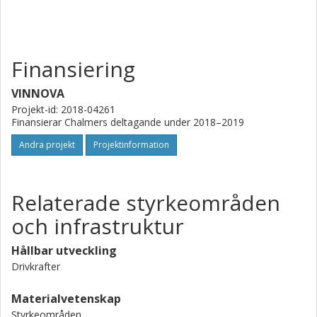
där utformningen av experiment matas av
initialmaterialmodeller och sedan karaktäriseras och
valideras eller förbättras med experimentell försöks.
Finansiering
VINNOVA
Projekt-id: 2018-04261
Finansierar Chalmers deltagande under 2018–2019
Andra projekt
Projektinformation
Relaterade styrkeområden
och infrastruktur
Hållbar utveckling
Drivkrafter
Materialvetenskap
Styrkeområden