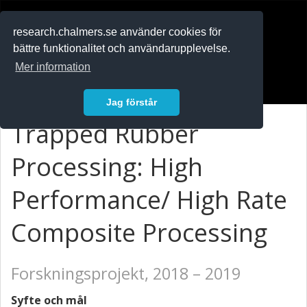
RESEARCH
.chalmers.se
research.chalmers.se använder cookies för
bättre funktionalitet och användarupplevelse.
In English
Mer information
Logga in
Jag förstår
Trapped Rubber
Processing: High
Performance/ High Rate
Composite Processing
Forskningsprojekt, 2018 – 2019
Syfte och mål