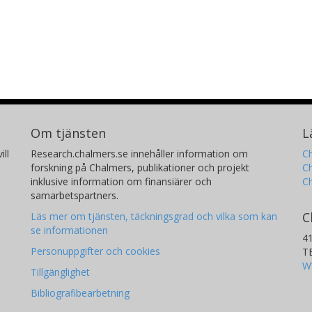
Om tjänsten
L
ill
Research.chalmers.se innehåller information om
Ch
forskning på Chalmers, publikationer och projekt
Ch
inklusive information om finansiärer och
C
samarbetspartners.
C
Läs mer om tjänsten, täckningsgrad och vilka som kan
se informationen
4
Personuppgifter och cookies
T
W
Tillgänglighet
Bibliografibearbetning