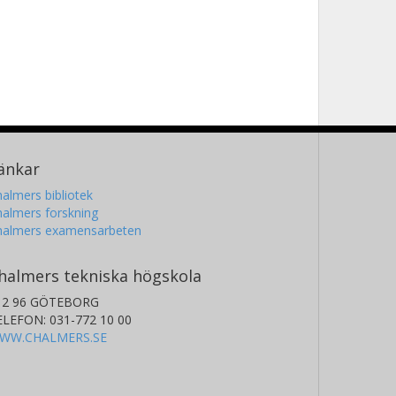
änkar
almers bibliotek
almers forskning
halmers examensarbeten
halmers tekniska högskola
12 96 GÖTEBORG
ELEFON: 031-772 10 00
WW.CHALMERS.SE