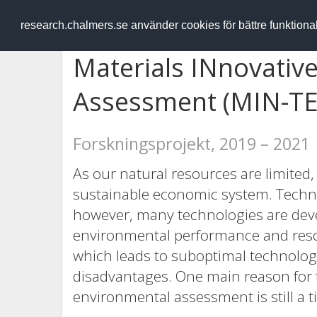
RESEARCH
.chalmers.se
research.chalmers.se använder cookies för bättre funktion
Materials INnovativ
Assessment (MIN-TE
Forskningsprojekt, 2019 – 2021
As our natural resources are limited,
sustainable economic system. Technolo
however, many technologies are deve
environmental performance and resou
which leads to suboptimal technologi
disadvantages. One main reason for t
environmental assessment is still a 