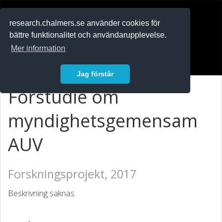
RESEARCH
.chalmers.se
research.chalmers.se använder cookies för
bättre funktionalitet och användarupplevelse.
In English
Mer information
Logga in
Jag förstår
Förstudie om
myndighetsgemensam
AUV
Forskningsprojekt, 2017
Beskrivning saknas.